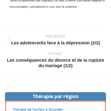
Stress et épuisement des soignants Les défis à relever sont parfois fatigants et
insurmontables, spécialement si vous avez le sentiment...
Navigation
article
PRÉCÉDENT
Les adolescents face à la dépression (2/2)
Article
précédent
SUIVANT
:
Les conséquences du divorce et de la rupture
Article
du mariage (1/2)
suivant
:
Thérapie par région
Thérapie de l’enfant à Bruxelles