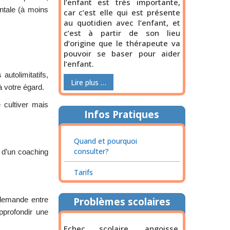
l’enfant est très importante,
ntale (à moins
car c’est elle qui est présente
au quotidien avec l’enfant, et
c’est à partir de son lieu
d’origine que le thérapeute va
pouvoir se baser pour aider
l’enfant.
utolimitatifs,
Lire plus …
 votre égard.
 cultiver mais
Infos Pratiques
Quand et pourquoi
consulter?
e d’un coaching
Tarifs
l demande entre
Problèmes scolaires
pprofondir une
Echec scolaire, angoisse,