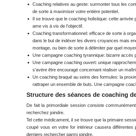
Coaching relatives au geste: surmonter tous les contr
de sorte à maximiser votre entière potentiel.
Il se trouve que le coaching holistique: cette arrivé
ame vis à vis de l’objectif.
Coaching transformationnel: efficace de sorte à orga
dans le but de indéxer les divers croyances mais enc
montage, ou bien de sorte à délimiter par quel moyen l
Une campagne coaching tyrannique: bizarre accès pa
Une campagne coaching ouvert: unique rapprochement 
s’avère être encouragé concernant réaliser un maîtr
Un coaching braqué au seins des formules: la proxim
rattraper un ensemble de buts. Une campagne coac
Structure des séances de coaching de
De fait la primordiale session consiste communément s
recherchez joindre.
Tel cette médicament, il se trouve que la primaire sess
coupé vous en votre for intérieur causera différent
derniers rechercher parmi joindre.