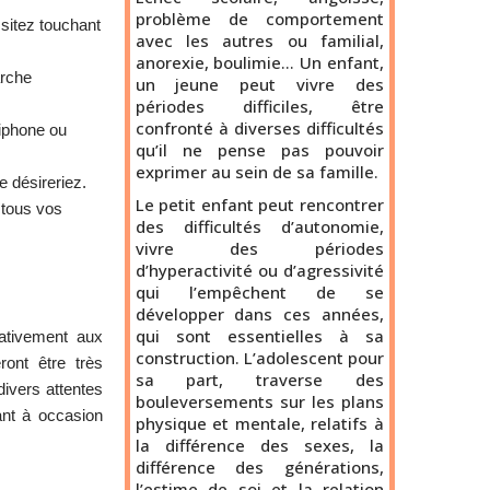
problème de comportement
ssitez touchant
avec les autres ou familial,
anorexie, boulimie… Un enfant,
arche
un jeune peut vivre des
périodes difficiles, être
confronté à diverses difficultés
 iphone ou
qu’il ne pense pas pouvoir
exprimer au sein de sa famille.
e désireriez.
Le petit enfant peut rencontrer
 tous vos
des difficultés d’autonomie,
vivre des périodes
d’hyperactivité ou d’agressivité
qui l’empêchent de se
développer dans ces années,
qui sont essentielles à sa
ativement aux
construction. L’adolescent pour
ront être très
sa part, traverse des
ivers attentes
bouleversements sur les plans
ant à occasion
physique et mentale, relatifs à
la différence des sexes, la
différence des générations,
l’estime de soi et la relation