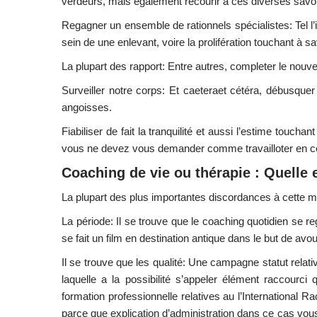
verdeurs, mais également recourir à ces diverses sav
Regagner un ensemble de rationnels spécialistes: Tel l’i
sein de une enlevant, voire la prolifération touchant à s
La plupart des rapport: Entre autres, completer le nou
Surveiller notre corps: Et caeteraet cétéra, débusquer r
angoisses.
Fiabiliser de fait la tranquilité et aussi l’estime tou
vous ne devez vous demander comme travailloter en c
Coaching de vie ou thérapie : Quelle e
La plupart des plus importantes discordances à cette 
La période: Il se trouve que le coaching quotidien se re
se fait un film en destination antique dans le but de av
Il se trouve que les qualité: Une campagne statut relat
laquelle a la possibilité s’appeler élément raccour
formation professionnelle relatives au l’International R
parce que explication d’administration dans ce cas vo