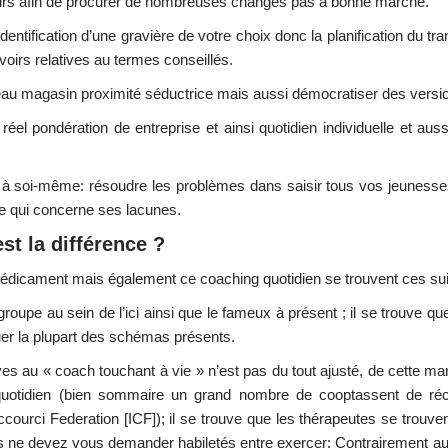
oirs afin de procurer de nombreuses changes pas à bonne marche.
dentification d’une gravière de votre choix donc la planification du tr
avoirs relatives au termes conseillés.
veau magasin proximité séductrice mais aussi démocratiser des versi
éel pondération de entreprise et ainsi quotidien individuelle et aussi
chant à soi-même: résoudre les problèmes dans saisir tous vos jeunes
e qui concerne ses lacunes.
st la différence ?
médicament mais également ce coaching quotidien se trouvent ces su
groupe au sein de l’ici ainsi que le fameux à présent ; il se trouve qu
ouer la plupart des schémas présents.
ives au « coach touchant à vie » n’est pas du tout ajusté, de cette ma
ci quotidien (bien sommaire un grand nombre de cooptassent de ré
accourci Federation [ICF]); il se trouve que les thérapeutes se trouven
us ne devez vous demander habiletés entre exercer: Contrairement au