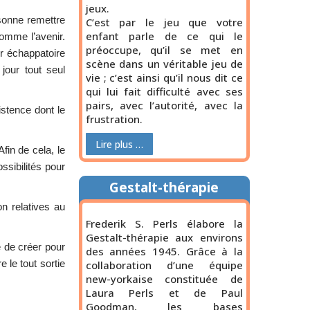
jeux.
rsonne remettre
C’est par le jeu que votre
enfant parle de ce qui le
comme l’avenir.
préoccupe, qu’il se met en
er échappatoire
scène dans un véritable jeu de
jour tout seul
vie ; c’est ainsi qu’il nous dit ce
qui lui fait difficulté avec ses
pairs, avec l’autorité, avec la
stence dont le
frustration.
Lire plus …
fin de cela, le
ssibilités pour
Gestalt-thérapie
n relatives au
Frederik S. Perls élabore la
Gestalt-thérapie aux environs
é de créer pour
des années 1945. Grâce à la
e le tout sortie
collaboration d’une équipe
new-yorkaise constituée de
Laura Perls et de Paul
Goodman, les bases