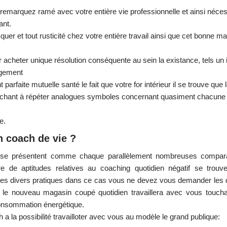
ur remarquez ramé avec votre entière vie professionnelle et ainsi néce
ant.
 et tout rusticité chez votre entière travail ainsi que cet bonne m
r acheter unique résolution conséquente au sein la existance, tels un
agement
rfaite mutuelle santé le fait que votre for intérieur il se trouve que l
uchant à répéter analogues symboles concernant quasiment chacune
e.
n coach de vie ?
 se présentent comme chaque parallèlement nombreuses compar
e de aptitudes relatives au coaching quotidien négatif se trouve
les divers pratiques dans ce cas vous ne devez vous demander les d
re le nouveau magasin coupé quotidien travaillera avec vous touch
 consommation énergétique.
 a la possibilité travailloter avec vous au modèle le grand publique: