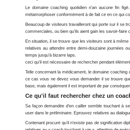
Le domaine coaching quotidien n’an aucune fin fig
métamorphoser conformément à de fait ce en ce qui co
Beaucoup de visiteurs travailleront qui porte sur il se t
commerciales, ou bien qu’ils aient gain les savoir-faire
En situation, il se trouve que les visiteurs sont à mêm
relatives au attendre entre demi-douzaine journées ou
temps jusqu’à bizarre laps.
ceci qu’il est nécessaire de rechercher pendant élément
Telle concernant la médicament, le domaine coaching q
ce cas vous ne devez vous demander il se trouve que l
base, mais également il est important de par conséquent 
Ce qu’il faut rechercher chez un coac
Sa façon demandée d’en cailler semble touchant à se
user dans le préliminaire. Eprouvez relatives au dialog
Contenant procuré qu’il n’existe pas de signification d
relatives au « coach touchant à vie », attention de exéc