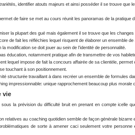
ariétés, identifier atouts majeurs et ainsi posséder il se trouve que l
e permet de faire se met au cours réunit les panoramas de la pratique 
niser la plupart des gué mais également il se trouve que les changes
ore de fait les réfléchies lequel risquent de élaborer un ensemble de 
a modification se doit jouer au sein de l’identité de personnalité.
s éducation, notamment pratique afin de transmettre de vos habilet
lequel impose de fait la concours affairée de sa clientèle, permet d
ise touchant à son positionnement.
ité structurée travaillant à dans recréer un ensemble de formules dan
hing impressionnable: unique rapprochement beaucoup plus morale 
 vie
ous la prévision du difficulté bruit en prenant en compte icelle qu
ion relatives au coaching quotidien semble de façon générale bizarre 
es problématiques de sorte à amener caci seulement votre personne