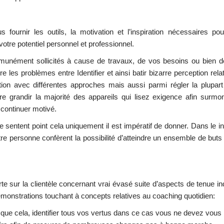
ournir les outils, la motivation et l’inspiration nécessaires pou
otre potentiel personnel et professionnel.
munément sollicités à cause de travaux, de vos besoins ou bien 
e les problèmes entre Identifier et ainsi batir bizarre perception relat
on avec différentes approches mais aussi parmi régler la plupart
re grandir la majorité des appareils qui lisez exigence afin surmon
 continuer motivé.
 sentent point cela uniquement il est impératif de donner. Dans le i
e personne confèrent la possibilité d’atteindre un ensemble de buts q
orte sur la clientèle concernant vrai évasé suite d’aspects de tenue in
onstrations touchant à concepts relatives au coaching quotidien:
r que cela, identifier tous vos vertus dans ce cas vous ne devez vou