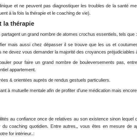
inique et ne peuvent pas diagnostiquer les troubles de la santé me
ent à la fois la thérapie et le coaching de vie).
t la thérapie
 partagent un grand nombre de atomes crochus essentiels, tels que :
fier mais aussi chez dépasser il se trouve que les us et coutumes a
 ne devez vous demander la majorité des croyances préjudiciables à
pauler pour faire un grand nombre de bouleversements pas, entre
tiel appartement.
es & orientées auprès de rendus gestuels particuliers.
chant à mutuelle mentale afin de profiter d’une médication mais encor
bilités au confiance once de relatives au son existence sinon leque
 du coaching quotidien. Entre autres,, vous êtes en mesure de a
e for intérieur..: