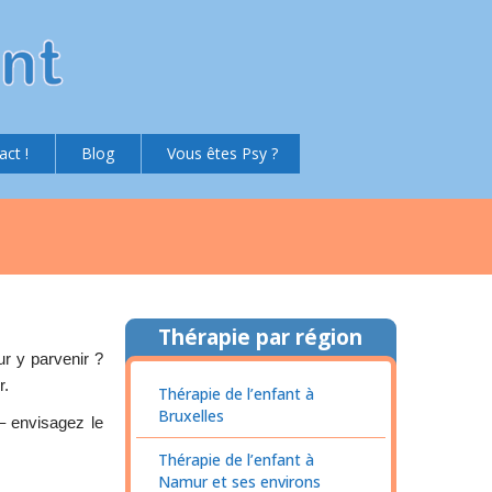
act !
Blog
Vous êtes Psy ?
Thérapie par région
r y parvenir ?
r.
Thérapie de l’enfant à
Bruxelles
– envisagez le
Thérapie de l’enfant à
Namur et ses environs