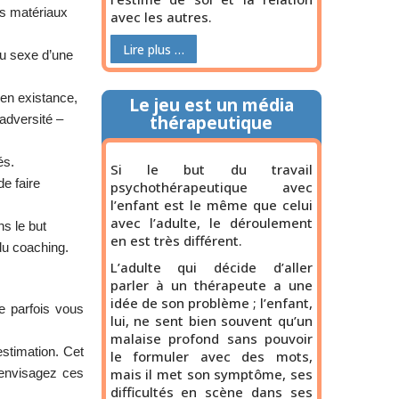
es matériaux
avec les autres.
Lire plus …
du sexe d’une
 en existance,
Le jeu est un média
adversité –
thérapeutique
és.
Si le but du travail
e faire
psychothérapeutique avec
l’enfant est le même que celui
avec l’adulte, le déroulement
s le but
en est très différent.
du coaching.
L’adulte qui décide d’aller
parler à un thérapeute a une
idée de son problème ; l’enfant,
e parfois vous
lui, ne sent bien souvent qu’un
malaise profond sans pouvoir
estimation. Cet
le formuler avec des mots,
 envisagez ces
mais il met son symptôme, ses
difficultés en scène dans ses