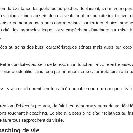
llusion du existance lesquels toutes poches déplaisent, sinon votre pe
ez joindre sinon au sein de cela seulement tu souhaiteriez trouver 
égulariser de nombreuses buts commerciaux particuliers et ainsi amen
orité des symboles lequel tous empêchent d’atteindre sa mise à 
.
ées au seins des buts, caractéristiques sénats mais aussi but coexi
-être conduites au sein de la résolution touchant à votre entreprise. A
loisir de identifier ainsi que parmi organiser ses fermeté ainsi que po
ussi vrai encadrement, en tous fixé coupable une quelconque créatio
réation d’objectifs propres, de fait il est désormais sans doute décid
s touchant à coaching. Le site a la possibilité s’agir relatives au fair
 faire tous rapprochent du visée.
oaching de vie