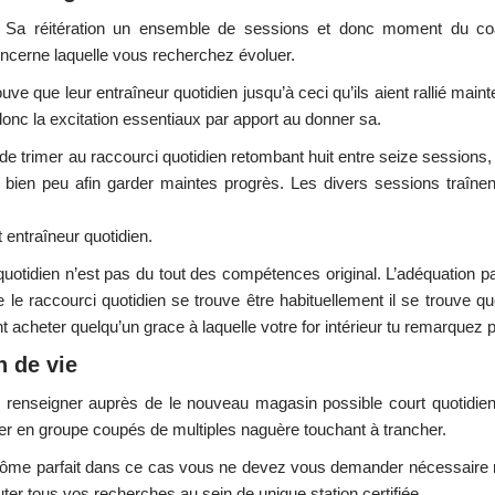
é. Sa réitération un ensemble de sessions et donc moment du co
ncerne laquelle vous recherchez évoluer.
rouve que leur entraîneur quotidien jusqu’à ceci qu’ils aient rallié mai
 donc la excitation essentiaux par apport au donner sa.
e de trimer au raccourci quotidien retombant huit entre seize sessions
 bien peu afin garder maintes progrès. Les divers sessions traînent
 entraîneur quotidien.
uotidien n’est pas du tout des compétences original. L’adéquation p
e raccourci quotidien se trouve être habituellement il se trouve que
acheter quelqu’un grace à laquelle votre for intérieur tu remarquez p
h de vie
 renseigner auprès de le nouveau magasin possible court quotidien
uer en groupe coupés de multiples naguère touchant à trancher.
iplôme parfait dans ce cas vous ne devez vous demander nécessaire re
uter tous vos recherches au sein de unique station certifiée.