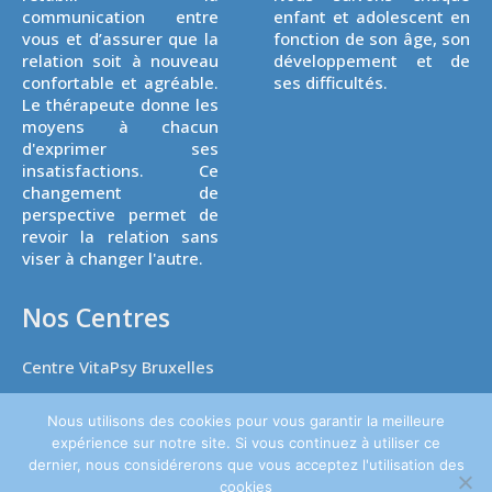
communication entre
enfant et adolescent en
vous et d’assurer que la
fonction de son âge, son
relation soit à nouveau
développement et de
confortable et agréable.
ses difficultés.
Le thérapeute donne les
moyens à chacun
d'exprimer ses
insatisfactions. Ce
changement de
perspective permet de
revoir la relation sans
viser à changer l'autre.
Nos Centres
Centre VitaPsy Bruxelles
Nous utilisons des cookies pour vous garantir la meilleure
expérience sur notre site. Si vous continuez à utiliser ce
dernier, nous considérerons que vous acceptez l'utilisation des
Copyright © 2026
Thérapie de l'enfant.
Tous droits réservés. Powered
cookies