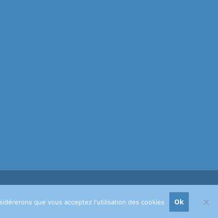
ychologues, psychotherapeutes et hypnotherapeutes.
RGPD -
Ok
nsidérerons que vous acceptez l'utilisation des cookies