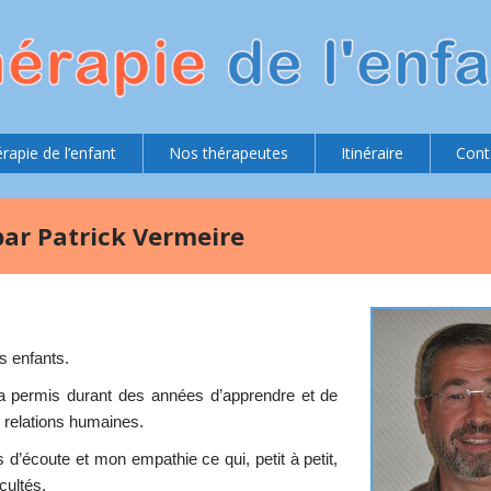
rapie de l’enfant
Nos thérapeutes
Itinéraire
Cont
par Patrick Vermeire
s enfants.
a permis durant des années d’apprendre et de
relations humaines.
’écoute et mon empathie ce qui, petit à petit,
cultés.