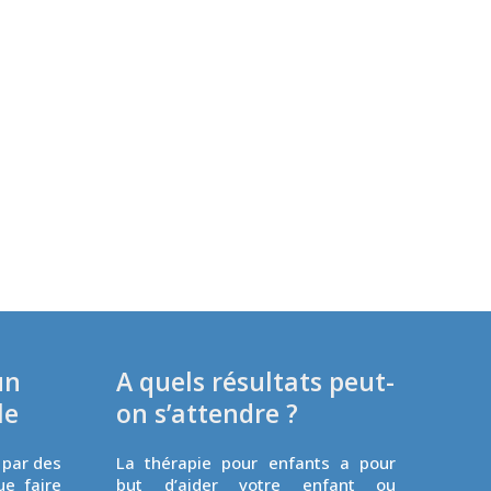
un
A quels résultats peut-
le
on s’attendre ?
 par des
La thérapie pour enfants a pour
ue faire
but d’aider votre enfant ou