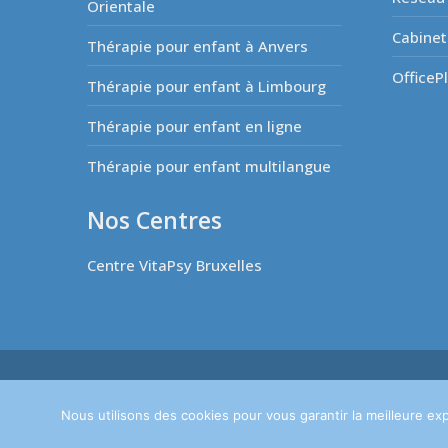
Orientale
Cabinet
Thérapie pour enfant à Anvers
OfficeP
Thérapie pour enfant à Limbourg
Thérapie pour enfant en ligne
Thérapie pour enfant multilangue
Nos Centres
Centre VitaPsy Bruxelles
Copyright © 2026
Thérapie de l'enfant.
Tous droits réservé
Politique de Protection de la Vie Privée
Nous utilisons des cookies pour vous garantir la meilleure exp