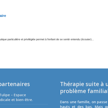
aire
ique particulière et privilégiée permet à l’enfant de se sentir entendu (écouter)...
partenaires
Thérapie suite à 
problème familia
Tulipe – Espace
icale et bien-être.
Dans une famille, on passe
hauts et des bas. Mais q