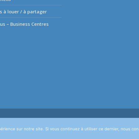
s à louer / à partager
lus – Business Centres
s. Powered by
Privium – Des services qui soutiennent vos soins. Pour ps
érience sur notre site. Si vous continuez à utiliser ce dernier, nous co