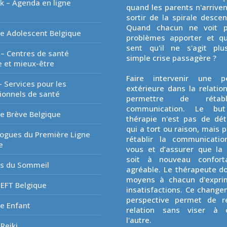
k – Agenda en ligne
quand les parents n'arriven
é
sortir de la spirale desce
Quand chacun ne voit p
e Adolescent Belgique
problèmes apporter et q
sent qu'il ne s'agit plu
 – Centres de santé
simple crise passagère ?
 et mieux-être
Faire intervenir une p
- Services pour les
extérieure dans la relatio
ionnels de santé
permettre de rétab
communication. Le but
e Brève Belgique
thérapie n'est pas de dé
qui a tort ou raison, mais p
ogues du Première Ligne
rétablir la communicatio
e
vous et d’assurer que la 
soit à nouveau confort
es du Sommeil
agréable. Le thérapeute d
moyens à chacun d'expri
EFT Belgique
insatisfactions. Ce chang
perspective permet de re
e Enfant
relation sans viser à 
l'autre.
Reiki