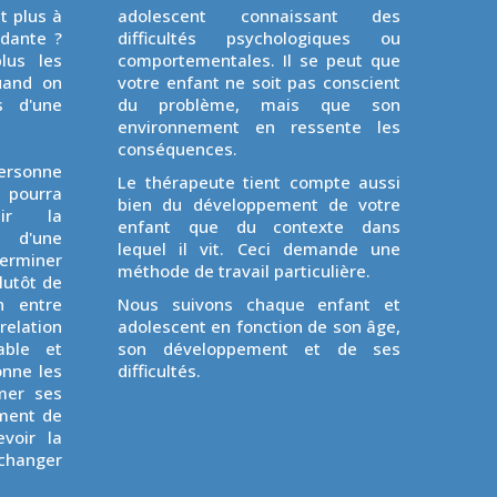
t plus à
adolescent connaissant des
ndante ?
difficultés psychologiques ou
lus les
comportementales. Il se peut que
uand on
votre enfant ne soit pas conscient
s d'une
du problème, mais que son
environnement en ressente les
conséquences.
ersonne
Le thérapeute tient compte aussi
n pourra
bien du développement de votre
lir la
enfant que du contexte dans
 d'une
lequel il vit. Ceci demande une
terminer
méthode de travail particulière.
lutôt de
n entre
Nous suivons chaque enfant et
relation
adolescent en fonction de son âge,
able et
son développement et de ses
onne les
difficultés.
mer ses
ement de
voir la
changer