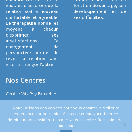
vous et d’assurer que la
fonction de son âge, son
relation soit à nouveau
développement et de
confortable et agréable.
ses difficultés.
Le thérapeute donne les
moyens à chacun
d'exprimer ses
insatisfactions. Ce
changement de
perspective permet de
revoir la relation sans
viser à changer l'autre.
Nos Centres
Centre VitaPsy Bruxelles
Nous utilisons des cookies pour vous garantir la meilleure
expérience sur notre site. Si vous continuez à utiliser ce
dernier, nous considérerons que vous acceptez l'utilisation des
Copyright © 2026
Thérapie de l'enfant.
Tous droits réservés. Powered
cookies
by
Privium – Des services qui soutiennent vos soins. Pour