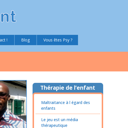
act !
Blog
Vous êtes Psy ?
Thérapie de l’enfant
Maltraitance à l égard des
enfants
Le jeu est un média
thérapeutique