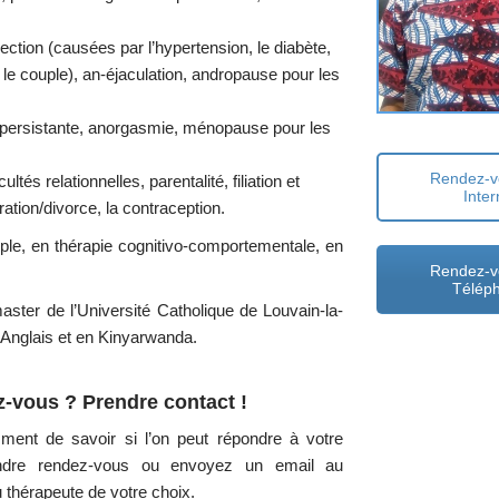
érection (causées par l’hypertension, le diabète,
ns le couple), an-éjaculation, andropause pour les
le persistante, anorgasmie, ménopause pour les
Rendez-v
s relationnelles, parentalité, filiation et
Inter
ation/divorce, la contraception.
uple, en thérapie cognitivo-comportementale, en
Rendez-v
Télép
ster de l’Université Catholique de Louvain-la-
 Anglais et en Kinyarwanda.
z-vous ? Prendre contact !
ent de savoir si l’on peut répondre à votre
endre rendez-vous ou envoyez
un email
au
u thérapeute de votre choix.