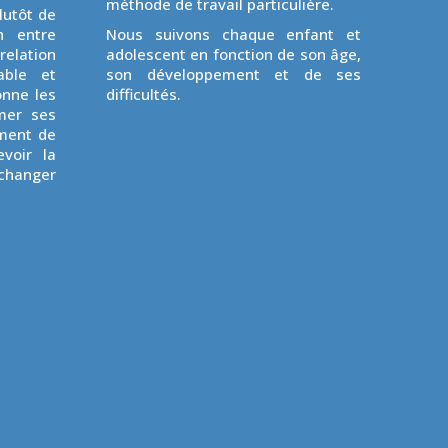
méthode de travail particulière.
lutôt de
n entre
Nous suivons chaque enfant et
relation
adolescent en fonction de son âge,
able et
son développement et de ses
onne les
difficultés.
mer ses
ement de
voir la
changer