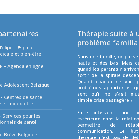
partenaires
Thérapie suite à 
problème familia
Tulipe – Espace
icale et bien-être.
Dans une famille, on passe
hauts et des bas. Mais q
k – Agenda en ligne
quand les parents n'arriven
é
sortir de la spirale desce
Quand chacun ne voit p
e Adolescent Belgique
problèmes apporter et q
sent qu'il ne s'agit plu
 – Centres de santé
simple crise passagère ?
 et mieux-être
Faire intervenir une p
- Services pour les
extérieure dans la relatio
ionnels de santé
permettre de rétab
communication. Le but
e Brève Belgique
thérapie n'est pas de dé