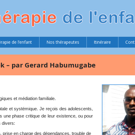
rapie de l’enfant
Nos thérapeutes
Itinéraire
Cont
eek – par Gerard Habumugabe
ques et médiation familiale.
ntale et systémique. Je reçois des adolescents,
s une phase critique de leur existence, ou pour
 divers:
n, prise en charge des dépendances, trouble de