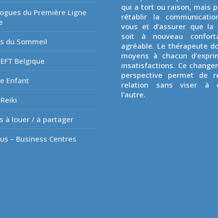
qui a tort ou raison, mais p
ogues du Première Ligne
rétablir la communicatio
e
vous et d’assurer que la 
soit à nouveau confort
es du Sommeil
agréable. Le thérapeute d
moyens à chacun d'expri
EFT Belgique
insatisfactions. Ce chang
perspective permet de re
e Enfant
relation sans viser à 
l'autre.
Reiki
s à louer / à partager
lus – Business Centres