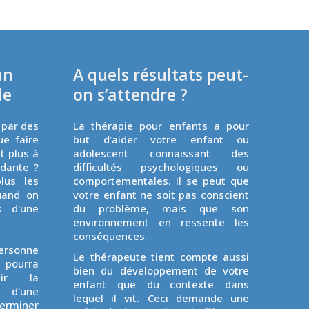
un
A quels résultats peut-
le
on s’attendre ?
 par des
La thérapie pour enfants a pour
ue faire
but d’aider votre enfant ou
t plus à
adolescent connaissant des
ndante ?
difficultés psychologiques ou
lus les
comportementales. Il se peut que
uand on
votre enfant ne soit pas conscient
s d'une
du problème, mais que son
environnement en ressente les
conséquences.
ersonne
Le thérapeute tient compte aussi
n pourra
bien du développement de votre
lir la
enfant que du contexte dans
 d'une
lequel il vit. Ceci demande une
terminer