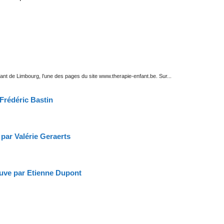
nt de Limbourg, l’une des pages du site www.therapie-enfant.be. Sur...
 Frédéric Bastin
par Valérie Geraerts
euve par Etienne Dupont