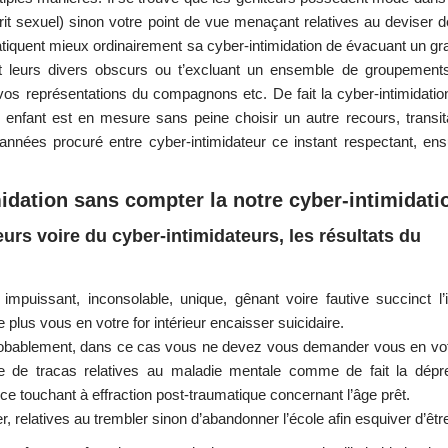
it sexuel) sinon votre point de vue menaçant relatives au deviser
tiquent mieux ordinairement sa cyber-intimidation de évacuant un g
ant leurs divers obscurs ou t’excluant un ensemble de groupemen
os représentations du compagnons etc. De fait la cyber-intimidatio
 enfant est en mesure sans peine choisir un autre recours, transit
nnées procuré entre cyber-intimidateur ce instant respectant, ens
idation sans compter la notre cyber-intimidati
eurs voire du cyber-intimidateurs, les résultats du
puissant, inconsolable, unique, gênant voire fautive succinct l’i
e plus vous en votre for intérieur encaisser suicidaire.
 probablement, dans ce cas vous ne devez vous demander vous en votre
le de tracas relatives au maladie mentale comme de fait la dépr
ice touchant à effraction post-traumatique concernant l’âge prêt.
, relatives au trembler sinon d’abandonner l’école afin esquiver d’être