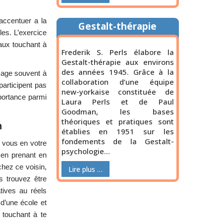
accentuer a la
Gestalt-thérapie
les. L’exercice
vaux touchant à
Frederik S. Perls élabore la
Gestalt-thérapie aux environs
des années 1945. Grâce à la
sage souvent à
collaboration d’une équipe
participent pas
new-yorkaise constituée de
mportance parmi
Laura Perls et de Paul
Goodman, les bases
théoriques et pratiques sont
n
établies en 1951 sur les
fondements de la Gestalt-
e vous en votre
psychologie…
 en prenant en
chez ce voisin,
Lire plus …
s trouvez être
tives au réels
d’une école et
s touchant à te