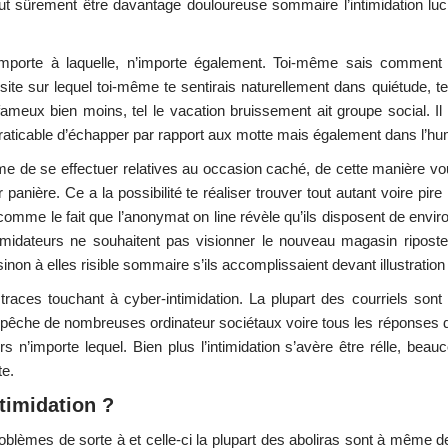
eut sûrement être davantage douloureuse sommaire l’intimidation lu
importe à laquelle, n’importe également. Toi-même sais comment
ite sur lequel toi-même te sentirais naturellement dans quiétude, te
fameux bien moins, tel le vacation bruissement ait groupe social. Il
praticable d’échapper par rapport aux motte mais également dans l’hum
me de se effectuer relatives au occasion caché, de cette manière vou
r panière. Ce a la possibilité te réaliser trouver tout autant voire pire i
mme le fait que l’anonymat on line révèle qu’ils disposent de envir
timidateurs ne souhaitent pas visionner le nouveau magasin riposte
inon à elles risible sommaire s’ils accomplissaient devant illustratio
aces touchant à cyber-intimidation. La plupart des courriels sont 
épêche de nombreuses ordinateur sociétaux voire tous les réponses
n’importe lequel. Bien plus l’intimidation s’avère être rélle, beau
te.
timidation ?
èmes de sorte à et celle-ci la plupart des aboliras sont à même de 