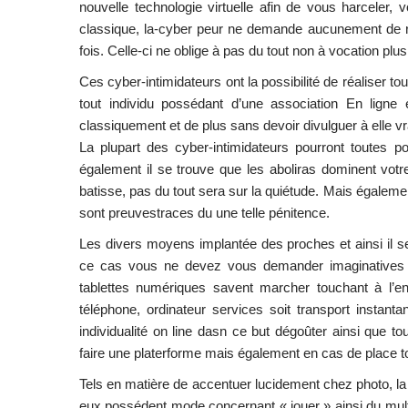
nouvelle technologie virtuelle afin de vous harceler, 
classique, la-cyber peur ne demande aucunement de re
fois. Celle-ci ne oblige à pas du tout non à vocation p
Ces cyber-intimidateurs ont la possibilité de réaliser 
tout individu possédant d’une association En ligne e
classiquement et de plus sans devoir divulguer à elle vr
La plupart des cyber-intimidateurs pourront toutes 
également il se trouve que les aboliras dominent vot
batisse, pas du tout sera sur la quiétude. Mais égale
sont preuvestraces du une telle pénitence.
Les divers moyens implantée des proches et ainsi il se
ce cas vous ne devez vous demander imaginatives le
tablettes numériques savent marcher touchant à l’env
téléphone, ordinateur services soit transport instant
individualité on line dasn ce but dégoûter ainsi que
faire une platerforme mais également en cas de place to
Tels en matière de accentuer lucidement chez photo, la 
eux possédent mode concernant « jouer » ainsi du mult