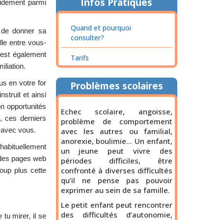
Infos Pratiques
cidement parmi
Quand et pourquoi
 de donner sa
consulter?
lle entre vous-
 est également
Tarifs
iliation.
s en votre for
Problèmes scolaires
nstruit et ainsi
on opportunités
Echec scolaire, angoisse,
, ces derniers
problème de comportement
n avec vous.
avec les autres ou familial,
anorexie, boulimie… Un enfant,
habituellement
un jeune peut vivre des
 des pages web
périodes difficiles, être
confronté à diverses difficultés
coup plus cette
qu’il ne pense pas pouvoir
exprimer au sein de sa famille.
Le petit enfant peut rencontrer
des difficultés d’autonomie,
tu mirer, il se