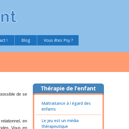
act !
Blog
Vous êtes Psy ?
Thérapie de l’enfant
possible de se
Maltraitance à l égard des
enfants
Le jeu est un média
relationnel, en
thérapeutique
riodes. Vous en