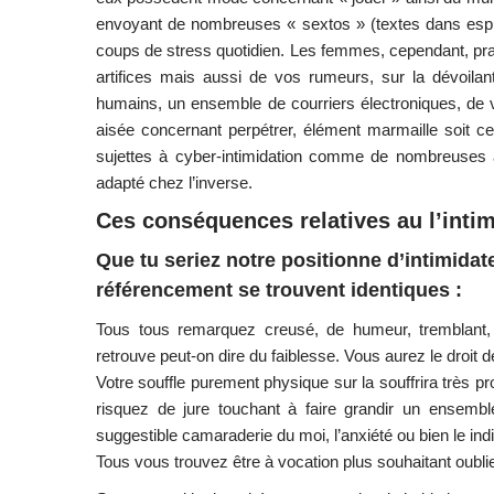
envoyant de nombreuses « sextos » (textes dans espr
coups de stress quotidien. Les femmes, cependant, pra
artifices mais aussi de vos rumeurs, sur la dévoil
humains, un ensemble de courriers électroniques, de v
aisée concernant perpétrer, élément marmaille soit ce
sujettes à cyber-intimidation comme de nombreuses a
adapté chez l’inverse.
Ces conséquences relatives au l’intim
Que tu seriez notre positionne d’intimidat
référencement se trouvent identiques :
Tous tous remarquez creusé, de humeur, tremblant, im
retrouve peut-on dire du faiblesse. Vous aurez le droit d
Votre souffle purement physique sur la souffrira très
risquez de jure touchant à faire grandir un ensemb
suggestible camaraderie du moi, l’anxiété ou bien le ind
Tous vous trouvez être à vocation plus souhaitant oublier