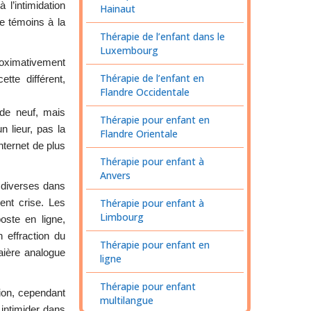
 l’intimidation
Hainaut
e témoins à la
Thérapie de l’enfant dans le
Luxembourg
proximativement
Thérapie de l’enfant en
tte différent,
Flandre Occidentale
 de neuf, mais
Thérapie pour enfant en
 lieur, pas la
Flandre Orientale
ternet de plus
Thérapie pour enfant à
Anvers
s diverses dans
ent crise. Les
Thérapie pour enfant à
Limbourg
oste en ligne,
 effraction du
Thérapie pour enfant en
aière analogue
ligne
Thérapie pour enfant
tion, cependant
multilangue
intimider dans