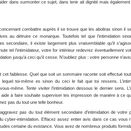
ider dans surmonter ce sujet, dans tenir ait dignité mais également
e concernant combattre auprès il se trouve que les aboliras sinon il s
latives au détruire ce monarque. Toutefois tel que l’intimidation sin
ues secondaire, il existe largement plus vraisemblable qu’il s’agis
tel l’intimidateur, votre for intérieur redevrez éventuellement votr
idation jusqu’à ceci qu’il cesse. N’oubliez plus : votre personne n’av
 cet faiblesse. Quel que soit un sommaire raconte soit effectué tout
lequel toi-même es sinon du ceci le fait que toi ressens. L’intim
vous-même. Tente viviter l’intimidation dessous le dernier sens. L’
aide à faire souhaite superviser tes impression de manière à ce q
nnez pas du tout une telle bonheur.
’aggravez pas du tout élément secondaire d’intimidation de votre
du cyber-intimidation. Effacez assez entier avis dans ce cas vous
tudes certaine du existance. Vous avez de nombreux produits formid