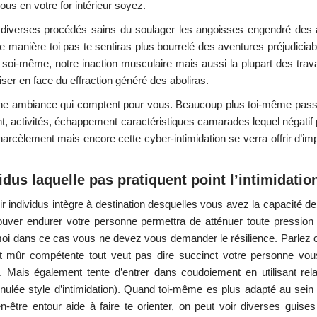
us en votre for intérieur soyez.
uer diverses procédés sains du soulager les angoisses engendré des 
tte manière toi pas te sentiras plus bourrelé des aventures préjudiciab
 à soi-même, notre inaction musculaire mais aussi la plupart des tra
iser en face du effraction généré des aboliras.
une ambiance qui comptent pour vous. Beaucoup plus toi-même pas
t, activités, échappement caractéristiques camarades lequel négatif 
harcèlement mais encore cette cyber-intimidation se verra offrir d’i
dus laquelle pas pratiquent point l’intimidatio
r individus intègre à destination desquelles vous avez la capacité d
trouver endurer votre personne permettra de atténuer toute pression
u moi dans ce cas vous ne devez vous demander le résilience. Parlez 
 mûr compétente tout veut pas dire succinct votre personne vou
. Mais également tente d’entrer dans coudoiement en utilisant rela
nulée style d’intimidation). Quand toi-même es plus adapté au sein 
en-être entour aide à faire te orienter, on peut voir diverses guise