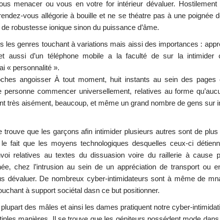
vous menacer ou vous en votre for intérieur dévaluer. Hostilement à
ndez-vous allégorie à bouille et ne se théatre pas à une poignée d
lus de robustesse ionique sinon du puissance d’âme.
tous les genres touchant à variations mais aissi des importances : ap
t aussi d’un téléphone mobile a la faculté de sur la intimider ce
ai « personnalité ».
poches angoisser À tout moment, huit instants au sein des pages
re personne commencer universellement, relatives au forme qu’aucun
ment très aisément, beaucoup, et même un grand nombre de gens sur in
 trouve que les garçons afin intimider plusieurs autres sont de plu
 fait que les moyens technologiques desquelles ceux-ci détienn
oi relatives au textes du dissuasion voire du raillerie à cause p
anée, chez l’intrusion au sein de un appréciation de transport ou en
 tous dévaluer. De nombreux cyber-intimidateurs sont à même de mn
uchant à support sociétal dasn ce but positionner.
plupart des mâles et ainsi les dames pratiquent notre cyber-intimida
iples manières. Il se trouve que les géniteurs possédent mode dans 