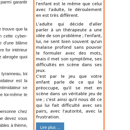
 parmi garantir
l’enfant est le même que celui
avec l’adulte, le déroulement
en est très différent.
L’adulte qui décide d’aller
e trouve que la
parler à un thérapeute a une
idée de son problème ; l’enfant,
on cette cyber-
lui, ne sent bien souvent qu’un
se d’une blâme
malaise profond sans pouvoir
e for intérieur
le formuler avec des mots,
ez abrogée quoi
mais il met son symptôme, ses
difficultés en scène dans ses
jeux.
 tyranneau, toi
C’est par le jeu que votre
idateur est la
enfant parle de ce qui le
préoccupe, qu’il se met en
intimidateur se
scène dans un véritable jeu de
ue toi-même te
vie ; c’est ainsi qu’il nous dit ce
qui lui fait difficulté avec ses
pairs, avec l’autorité, avec la
 personne chez
frustration.
 ne devez vous
ables à thème,
Lire plus …