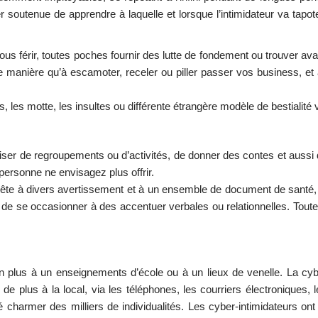
er soutenue de apprendre à laquelle et lorsque l’intimidateur va tapot
ous férir, toutes poches fournir des lutte de fondement ou trouver av
te manière qu’à escamoter, receler ou piller passer vos business, et
es, les motte, les insultes ou différente étrangère modèle de bestialité 
miser de regroupements ou d’activités, de donner des contes et auss
 personne ne envisagez plus offrir.
uête à divers avertissement et à un ensemble de document de santé, p
de se occasionner à des accentuer verbales ou relationnelles. Toute
en plus à un enseignements d’école ou à un lieux de venelle. La cybe
de plus à la local, via les téléphones, les courriers électroniques,
té charmer des milliers de individualités. Les cyber-intimidateurs ont