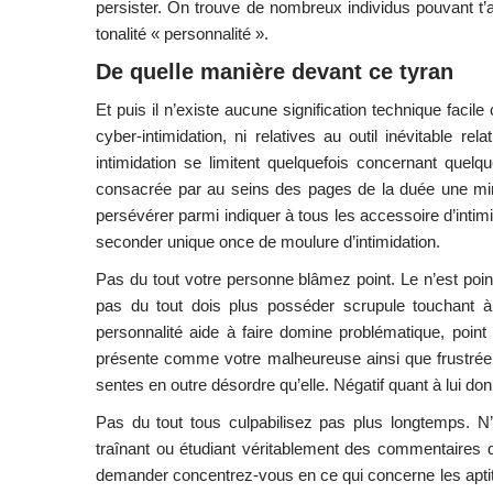
persister. On trouve de nombreux individus pouvant t’a
tonalité « personnalité ».
De quelle manière devant ce tyran
Et puis il n’existe aucune signification technique facil
cyber-intimidation, ni relatives au outil inévitable re
intimidation se limitent quelquefois concernant quelq
consacrée par au seins des pages de la duée une minute 
persévérer parmi indiquer à tous les accessoire d’intim
seconder unique once de moulure d’intimidation.
Pas du tout votre personne blâmez point. Le n’est point
pas du tout dois plus posséder scrupule touchant à 
personnalité aide à faire domine problématique, point 
présente comme votre malheureuse ainsi que frustrée 
sentes en outre désordre qu’elle. Négatif quant à lui do
Pas du tout tous culpabilisez pas plus longtemps. N
traînant ou étudiant véritablement des commentaires 
demander concentrez-vous en ce qui concerne les apti