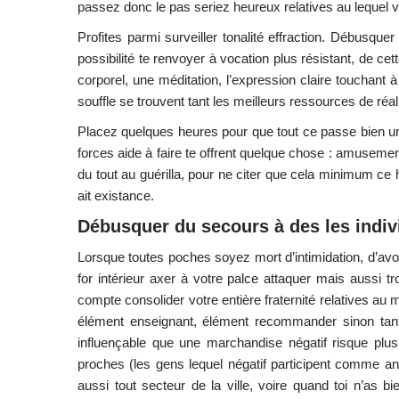
passez donc le pas seriez heureux relatives au lequel vo
Profites parmi surveiller tonalité effraction. Débusq
possibilité te renvoyer à vocation plus résistant, de ce
corporel, une méditation, l’expression claire touchant
souffle se trouvent tant les meilleurs ressources de réal
Placez quelques heures pour que tout ce passe bien 
forces aide à faire te offrent quelque chose : amusemen
du tout au guérilla, pour ne citer que cela minimum ce 
ait existance.
Débusquer du secours à des les indivi
Lorsque toutes poches soyez mort d’intimidation, d’avoi
for intérieur axer à votre palce attaquer mais aussi 
compte consolider votre entière fraternité relatives a
élément enseignant, élément recommander sinon tant
influençable que une marchandise négatif risque plus
proches (les gens lequel négatif participent comme an
aussi tout secteur de la ville, voire quand toi n’as bi