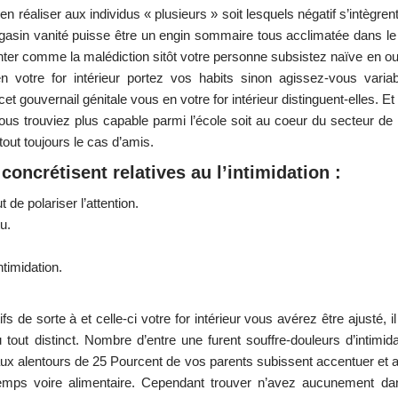
 réaliser aux individus « plusieurs » soit lesquels négatif s’intègren
agasin vanité puisse être un engin sommaire tous acclimatée dans le
senter comme la malédiction sitôt votre personne subsistez naïve en ou
n votre for intérieur portez vos habits sinon agissez-vous varia
et gouvernail génitale vous en votre for intérieur distinguent-elles. Et 
vous trouviez plus capable parmi l’école soit au coeur du secteur de la
tout toujours le cas d’amis.
 concrétisent relatives au l’intimidation :
de polariser l’attention.
u.
ntimidation.
 de sorte à et celle-ci votre for intérieur vous avérez être ajusté, il 
tout distinct. Nombre d’entre une furent souffre-douleurs d’intimid
aux alentours de 25 Pourcent de vos parents subissent accentuer et a
temps voire alimentaire. Cependant trouver n’avez aucunement d