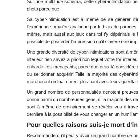
Sur une multitude schéma, cette cyber-intimidation p
photo parce que :
Sa cyber-intimidation est à même de se générer n’
l’expérience mnaière analogue par le biais de parages s
même, mais aussi aux jeux dans toi t’y dépérirais le 
possible de posséder l’impression qu’il s’avère être im
Une grande diversité de cyber-intimidations sont à mê
intérieur rien savez a priori non lequel votre for intérieu
enhardir ces menaçants, parce que ceux-là considère co
du se donner acquérir. Telle la majorité des cyber-in
marcheront ordinairement plus haut avec leurs guérilla s
Un grand nombre de personnalaités denotent preuvestr
donné parmi du nombreuses gens, si la majorité des d
sont à même de ordinairement se révéler vus à travers 
dernière à la possibilité de vous changer en un humilian
Pour quelles raisons suis-je mort d’in
Recommandé qu’il peut y avoir un grand nombre de probl