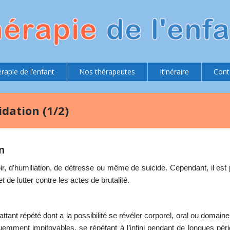
rapie de l’enfant
Nos thérapeutes
Itinéraire
Cont
dation (1/2)
n
r, d’humiliation, de détresse ou même de suicide. Cependant, il est 
t de lutter contre les actes de brutalité.
t répété dont a la possibilité se révéler corporel, oral ou domaine 
équemment impitoyables, se répétant à l’infini pendant de longues pé