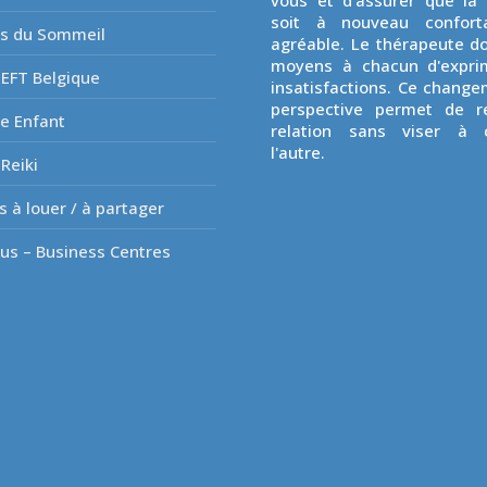
vous et d’assurer que la 
soit à nouveau confort
es du Sommeil
agréable. Le thérapeute d
moyens à chacun d'expri
EFT Belgique
insatisfactions. Ce chang
perspective permet de re
e Enfant
relation sans viser à 
l'autre.
Reiki
s à louer / à partager
lus – Business Centres