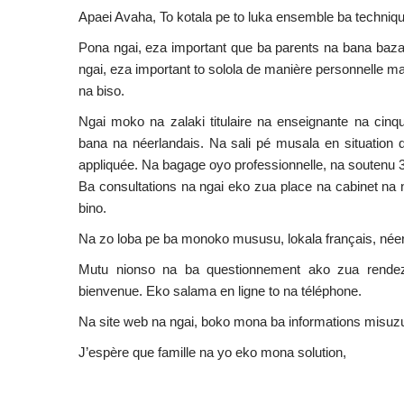
Apaei Avaha, To kotala pe to luka ensemble ba techniqu
Pona ngai, eza important que ba parents na bana baz
ngai, eza important to solola de manière personnelle mai
na biso.
Ngai moko na zalaki titulaire na enseignante na cinq
bana na néerlandais. Na sali pé musala en situation 
appliquée. Na bagage oyo professionnelle, na soutenu 3
Ba consultations na ngai eko zua place na cabinet na 
bino.
Na zo loba pe ba monoko mususu, lokala français, néer
Mutu nionso na ba questionnement ako zua rendez-v
bienvenue. Eko salama en ligne to na téléphone.
Na site web na ngai, boko mona ba informations misuz
J’espère que famille na yo eko mona solution,