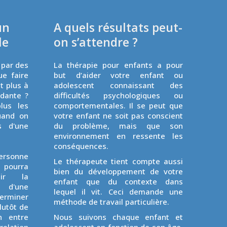
un
A quels résultats peut-
le
on s’attendre ?
 par des
La thérapie pour enfants a pour
ue faire
but d’aider votre enfant ou
t plus à
adolescent connaissant des
ndante ?
difficultés psychologiques ou
lus les
comportementales. Il se peut que
uand on
votre enfant ne soit pas conscient
s d'une
du problème, mais que son
environnement en ressente les
conséquences.
ersonne
Le thérapeute tient compte aussi
n pourra
bien du développement de votre
lir la
enfant que du contexte dans
 d'une
lequel il vit. Ceci demande une
terminer
méthode de travail particulière.
lutôt de
n entre
Nous suivons chaque enfant et