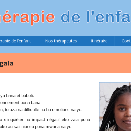
rapie de l’enfant
Nos thérapeutes
Itinéraire
Cont
ngala
ya bana et baboti.
tionnement pona bana.
, to aza na difficulté na ba emotions na ye.
o s’inquiéter na impact négatif eko zala pona
oko au sali nionso pona mwana na yo.