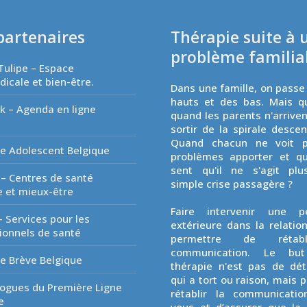
partenaires
Thérapie suite à 
problème familia
Tulipe – Espace
icale et bien-être.
Dans une famille, on passe
hauts et des bas. Mais q
k – Agenda en ligne
quand les parents n'arriven
é
sortir de la spirale desce
Quand chacun ne voit p
e Adolescent Belgique
problèmes apporter et q
sent qu'il ne s'agit plu
 – Centres de santé
simple crise passagère ?
 et mieux-être
Faire intervenir une p
- Services pour les
extérieure dans la relatio
ionnels de santé
permettre de rétab
communication. Le but
e Brève Belgique
thérapie n'est pas de dé
qui a tort ou raison, mais p
ogues du Première Ligne
rétablir la communicatio
e