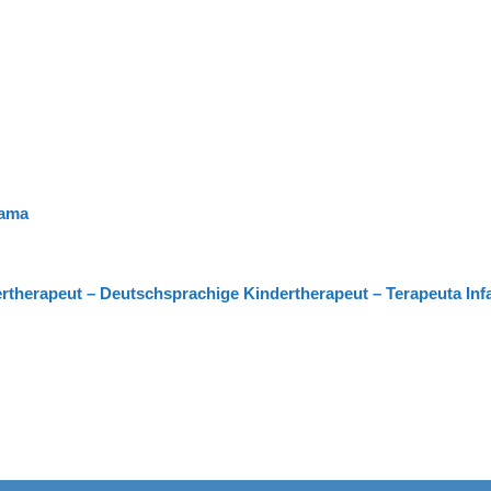
yama
ertherapeut – Deutschsprachige Kindertherapeut – Terapeuta Infa