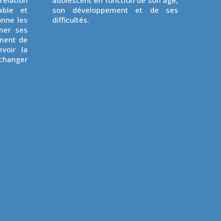
relation
adolescent en fonction de son âge,
able et
son développement et de ses
onne les
difficultés.
mer ses
ement de
voir la
changer