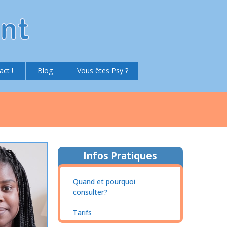
act !
Blog
Vous êtes Psy ?
Infos Pratiques
Quand et pourquoi
consulter?
Tarifs