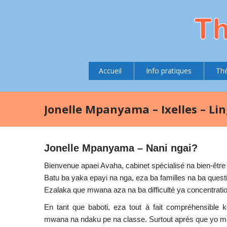
Accueil
Info pratiques
Thé
Jonelle Mpanyama – Ixelles – Li
Jonelle Mpanyama – Nani ngai?
Bienvenue apaei Avaha, cabinet spécialisé na bien-être 
Batu ba yaka epayi na nga, eza ba familles na ba ques
Ezalaka que mwana aza na ba difficulté ya concentration
En tant que baboti, eza tout à fait compréhensible k
mwana na ndaku pe na classe. Surtout après que yo m