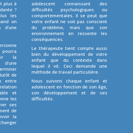
t plus à
adolescent connaissant des
ndante ?
difficultés psychologiques ou
lus les
comportementales. Il se peut que
uand on
votre enfant ne soit pas conscient
s d'une
du problème, mais que son
environnement en ressente les
conséquences.
ersonne
Le thérapeute tient compte aussi
n pourra
bien du développement de votre
lir la
enfant que du contexte dans
 d'une
lequel il vit. Ceci demande une
terminer
méthode de travail particulière.
lutôt de
n entre
Nous suivons chaque enfant et
relation
adolescent en fonction de son âge,
able et
son développement et de ses
onne les
difficultés.
mer ses
ement de
voir la
changer