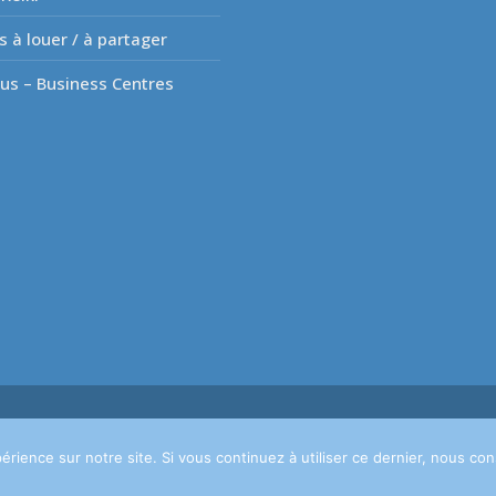
s à louer / à partager
lus – Business Centres
s. Powered by
Privium – Des services qui soutiennent vos soins. Pour ps
érience sur notre site. Si vous continuez à utiliser ce dernier, nous co