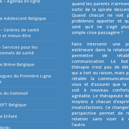
k – Agenda en ligne
quand les parents n'arriven
é
sortir de la spirale desce
Quand chacun ne voit p
e Adolescent Belgique
problèmes apporter et q
sent qu'il ne s'agit plu
 – Centres de santé
simple crise passagère ?
 et mieux-être
Faire intervenir une p
- Services pour les
extérieure dans la relatio
ionnels de santé
permettre de rétab
communication. Le but
e Brève Belgique
thérapie n'est pas de dé
qui a tort ou raison, mais p
ogues du Première Ligne
rétablir la communicatio
e
vous et d’assurer que la 
soit à nouveau confort
es du Sommeil
agréable. Le thérapeute d
moyens à chacun d'expri
EFT Belgique
insatisfactions. Ce chang
perspective permet de re
e Enfant
relation sans viser à 
l'autre.
Reiki