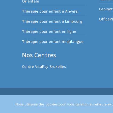
Orientale
Cabinet
Thérapie pour enfant à Anvers
OfficeP
Thérapie pour enfant à Limbourg
Thérapie pour enfant en ligne
Thérapie pour enfant multilangue
Nos Centres
Centre VitaPsy Bruxelles
Copyright © 2026
Thérapie de l'enfant.
Tous droits réservé
Politique de Protection de la Vie Privée
Nous utilisons des cookies pour vous garantir la meilleure exp