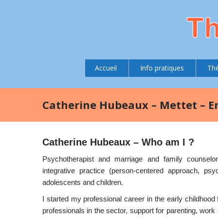
Accueil
Info pratiques
Thé
Catherine Hubeaux – Mettet – E
Catherine Hubeaux – Who am I ?
Psychotherapist and marriage and family counselor 
integrative practice (person-centered approach, ps
adolescents and children.
I started my professional career in the early childhood
professionals in the sector, support for parenting, work