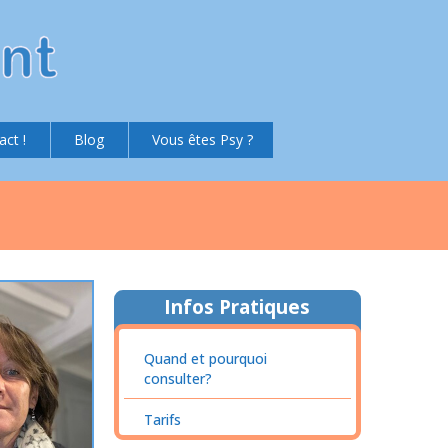
act !
Blog
Vous êtes Psy ?
Infos Pratiques
Quand et pourquoi
consulter?
Tarifs