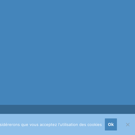
ychologues, psychotherapeutes et hypnotherapeutes.
RGPD -
Ok
nsidérerons que vous acceptez l'utilisation des cookies