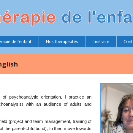
rapie de l’enfant
Nos thérapeutes
Itinéraire
Cont
nglish
of psychoanalytic orientation, I practice an
ychoanalysis) with an audience of adults and
 field (project and team management, training of
 of the parent-child bond), to then move towards