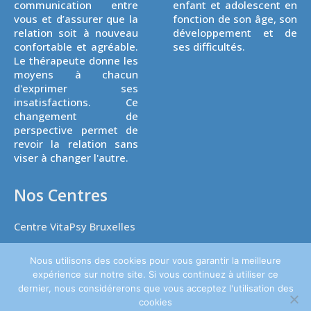
communication entre
enfant et adolescent en
vous et d’assurer que la
fonction de son âge, son
relation soit à nouveau
développement et de
confortable et agréable.
ses difficultés.
Le thérapeute donne les
moyens à chacun
d'exprimer ses
insatisfactions. Ce
changement de
perspective permet de
revoir la relation sans
viser à changer l'autre.
Nos Centres
Centre VitaPsy Bruxelles
Nous utilisons des cookies pour vous garantir la meilleure
expérience sur notre site. Si vous continuez à utiliser ce
dernier, nous considérerons que vous acceptez l'utilisation des
Copyright © 2026
Thérapie de l'enfant.
Tous droits réservés. Powered
cookies